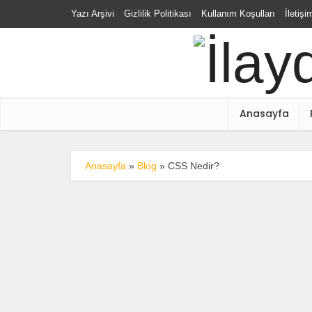
Yazı Arşivi
Gizlilik Politikası
Kullanım Koşulları
İletişi
Anasayfa
Anasayfa
»
Blog
»
CSS Nedir?