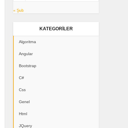
« Şub
KATEGORILER
Algoritma
Angular
Bootstrap
C#
Css
Genel
Html
JQuery