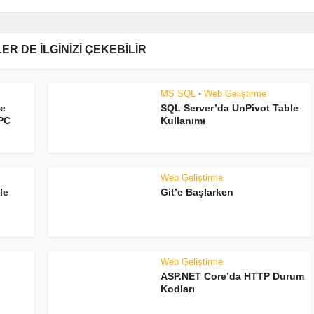
ER DE İLGINIZI ÇEKEBILIR
MS SQL
Web Geliştirme
•
de
SQL Server’da UnPivot Table
2PC
Kullanımı
Web Geliştirme
le
Git’e Başlarken
Web Geliştirme
ASP.NET Core’da HTTP Durum
Kodları