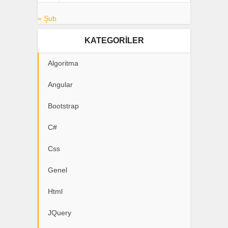
« Şub
KATEGORILER
Algoritma
Angular
Bootstrap
C#
Css
Genel
Html
JQuery