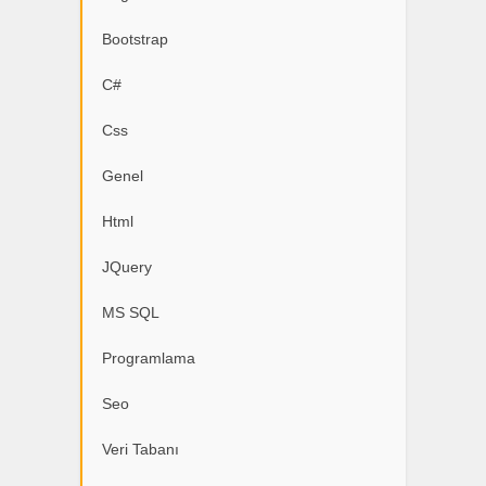
Bootstrap
C#
Css
Genel
Html
JQuery
MS SQL
Programlama
Seo
Veri Tabanı