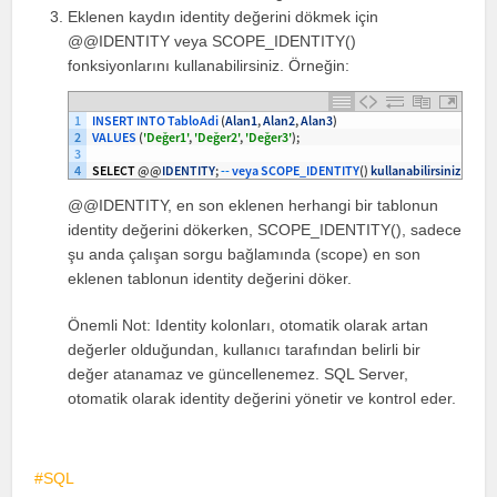
Eklenen kaydın identity değerini dökmek için
@@IDENTITY veya SCOPE_IDENTITY()
fonksiyonlarını kullanabilirsiniz. Örneğin:
1
INSERT 
INTO 
TabloAdi
(
Alan1
,
Alan2
,
Alan3
)
2
VALUES
(
'Değer1'
,
'Değer2'
,
'Değer3'
)
;
3
4
SELECT
@
@
IDENTITY
;
--
veya 
SCOPE_IDENTITY
(
)
kullanabilirsiniz
@@IDENTITY, en son eklenen herhangi bir tablonun
identity değerini dökerken, SCOPE_IDENTITY(), sadece
şu anda çalışan sorgu bağlamında (scope) en son
eklenen tablonun identity değerini döker.
Önemli Not: Identity kolonları, otomatik olarak artan
değerler olduğundan, kullanıcı tarafından belirli bir
değer atanamaz ve güncellenemez. SQL Server,
otomatik olarak identity değerini yönetir ve kontrol eder.
SQL