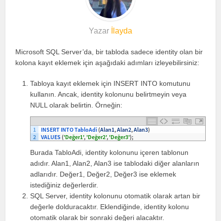
Yazar
İlayda
Microsoft SQL Server’da, bir tabloda sadece identity olan bir
kolona kayıt eklemek için aşağıdaki adımları izleyebilirsiniz:
Tabloya kayıt eklemek için INSERT INTO komutunu
kullanın. Ancak, identity kolonunu belirtmeyin veya
NULL olarak belirtin. Örneğin:
1
INSERT 
INTO 
TabloAdi
(
Alan1
,
Alan2
,
Alan3
)
2
VALUES
(
'Değer1'
,
'Değer2'
,
'Değer3'
)
;
Burada TabloAdi, identity kolonunu içeren tablonun
adıdır. Alan1, Alan2, Alan3 ise tablodaki diğer alanların
adlarıdır. Değer1, Değer2, Değer3 ise eklemek
istediğiniz değerlerdir.
SQL Server, identity kolonunu otomatik olarak artan bir
değerle dolduracaktır. Eklendiğinde, identity kolonu
otomatik olarak bir sonraki değeri alacaktır.