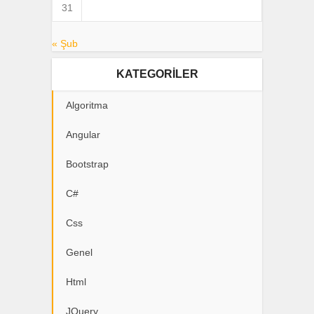
31
« Şub
KATEGORILER
Algoritma
Angular
Bootstrap
C#
Css
Genel
Html
JQuery