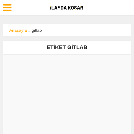
Anasayfa
»
gitlab
ETIKET GITLAB